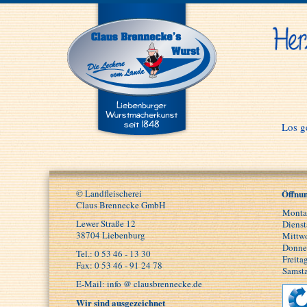
Los ge
© Landfleischerei
Öffnun
Claus Brennecke GmbH
Mont
Lewer Straße 12
Dienst
38704 Liebenburg
Mittw
Donne
Tel.: 0 53 46 - 13 30
Freita
Fax: 0 53 46 - 91 24 78
Samst
E-Mail: info @ clausbrennecke.de
Wir sind ausgezeichnet