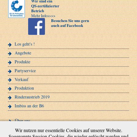
Wir sind ein
QS-zertifizierter
Betrieb
Mehr Infos>>>
Besuchen Sie uns gern
auch auf Facebook
Los geht's !
Angebote
Produkte
Partyservice
Verkauf
Produktion
Rinderaustrieb 2019
Imbiss an der B6
Über uns
QS-Zertifizierung
Wir nutzen nur essentielle Cookies auf unserer Website.
Sogenannte Session-Cookies, die wieder gelöscht werden und